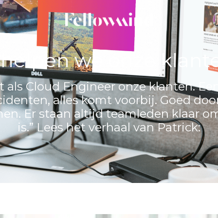
 helpen we onze klante
t als Cloud Engineer onze klanten. Een
ncidenten, alles komt voorbij. Goed do
en. Er staan altijd teamleden klaar 
is.” Lees het verhaal van Patrick: