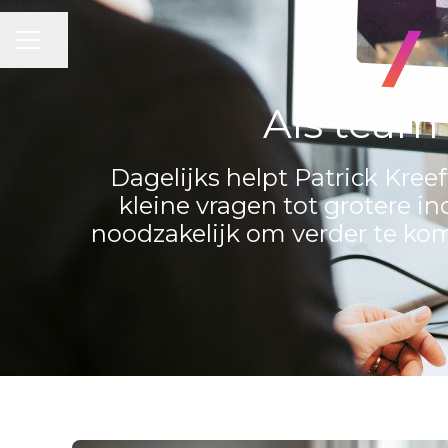
CARRIÈREMENU
Pagina delen
Als team
Dagelijks helpt Patrick Kreef
kleine vragen tot grotere i
noodzakelijk om verder te kom