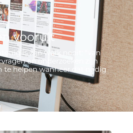
n vooruit
tonig is zijn werk nooit: “van
orvragen en onderzoeken zijn
om te helpen wanneer dat nodig