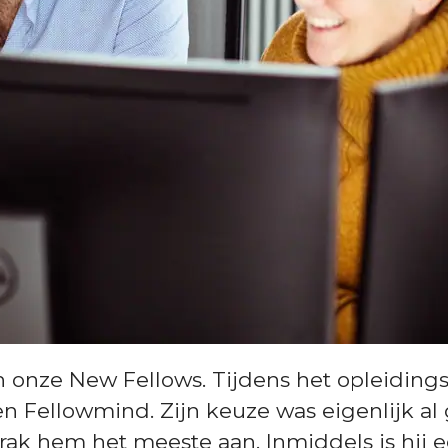
 van onze New Fellows. Tijdens het opleid
n Fellowmind. Zijn keuze was eigenlijk al g
ak hem het meeste aan. Inmiddels is hij 