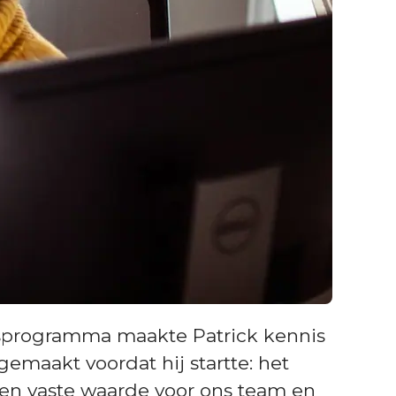
ingsprogramma maakte Patrick kennis
emaakt voordat hij startte: het
een vaste waarde voor ons team en