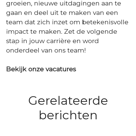
groeien, nieuwe uitdagingen aan te
gaan en deel uit te maken van een
team dat zich inzet om betekenisvolle
impact te maken. Zet de volgende
stap in jouw carrière en word
onderdeel van ons team!
Bekijk onze vacatures
Gerelateerde
Maak kennis met Piotr:
Ontmoet Josefine en
Leidinggeven met creativiteit;
berichten
Ontmoet Marjolijn: Zichzelf
Rebecca: Samenwerken over
uitdagingen omzetten in
kunnen zijn op het werk
grenzen heen
successen